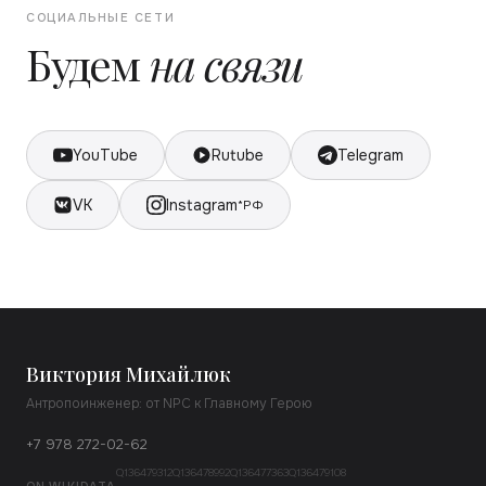
СОЦИАЛЬНЫЕ СЕТИ
Будем
на связи
YouTube
Rutube
Telegram
VK
Instagram
*РФ
Виктория Михайлюк
Антропоинженер: от NPC к Главному Герою
+7 978 272-02-62
Q136479312
Q136478992
Q136477363
Q136479108